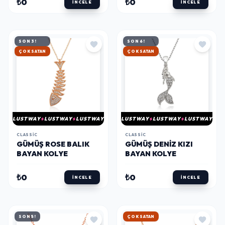
₺0
₺0
İNCELE
İNCELE
SON 3!
SON 6!
ÇOK SATAN
ÇOK SATAN
LUSTWAY
LUSTWAY
LUSTWAY
LUSTWAY
LUSTWAY
LUSTWAY
CLASSIC
CLASSIC
​GÜMÜŞ ROSE BALIK
GÜMÜŞ DENIZ KIZI
BAYAN KOLYE
BAYAN KOLYE
₺0
₺0
İNCELE
İNCELE
SON 5!
ÇOK SATAN