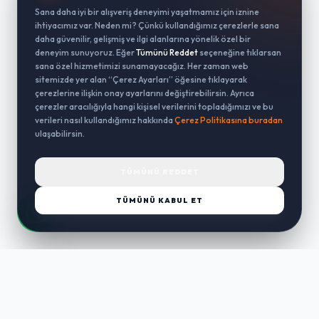
Sana daha iyi bir alışveriş deneyimi yaşatmamız için iznine
ihtiyacımız var. Neden mi? Çünkü kullandığımız çerezlerle sana
daha güvenilir, gelişmiş ve ilgi alanlarına yönelik özel bir
deneyim sunuyoruz. Eğer
Tümünü Reddet
seçeneğine tıklarsan
sana özel hizmetimizi sunamayacağız. Her zaman web
sitemizde yer alan “Çerez Ayarları” öğesine tıklayarak
çerezlerine ilişkin onay ayarlarını değiştirebilirsin. Ayrıca
çerezler aracılığıyla hangi kişisel verilerini topladığımızı ve bu
verileri nasıl kullandığımız hakkında
Çerez Politikasına buradan
ulaşabilirsin.
TÜMÜNÜ REDDET
TÜMÜNÜ KABUL ET