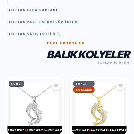
TOPTAN GIDA KAPLARI
TOPTAN PAKET SERVIS ÜRÜNLERI
TOPTAN SATIŞ (KOLI İLE)
TAKI AKSESUAR
BALIK KOLYELER
TOPLAM 10 ÜRÜN
SON 9!
SON 3!
ÇOK SATAN
LUSTWAY
LUSTWAY
LUSTWAY
LUSTWAY
LUSTWAY
LUSTWAY