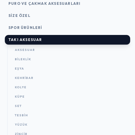
PURO VE ÇAKMAK AKSESUARLARI
SIZE ÖZEL
SPOR ÜRÜNLERI
TAKI AKSESUAR
AKSESUAR
BILEKLIK
EŞYA
KEHRIBAR
KOLYE
KÜPE
SET
TESBIH
YÜZÜK
ZINCIR