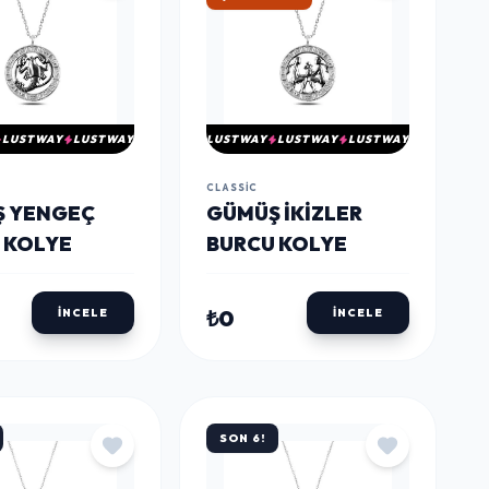
LUSTWAY
LUSTWAY
LUSTWAY
LUSTWAY
LUSTWAY
CLASSIC
Ş YENGEÇ
​​GÜMÜŞ İKIZLER
 KOLYE
BURCU KOLYE
₺0
İNCELE
İNCELE
SON 6!