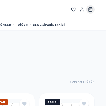
RÜNLER
DİĞER
BLOG
SİPARİŞ TAKİBİ
TOPLAM 31 ÜRÜN
KARGO
SON 6!