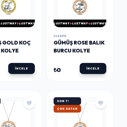
LUSTWAY
LUSTWAY
LUSTWAY
LUSTWAY
LUSTWAY
CLASSIC
 GOLD KOÇ
GÜMÜŞ ROSE BALIK
 KOLYE
BURCU KOLYE
₺0
İNCELE
İNCELE
SON 7!
HIZLI KARGO