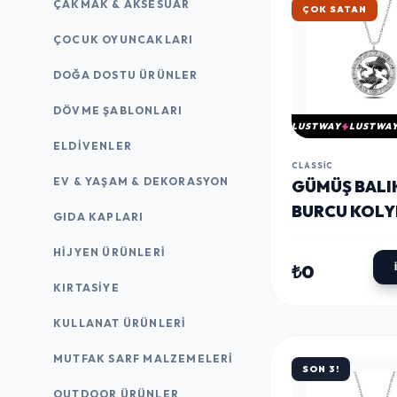
ÇAKMAK & AKSESUAR
HIZLI KARGO
ÇOCUK OYUNCAKLARI
DOĞA DOSTU ÜRÜNLER
DÖVME ŞABLONLARI
LUSTWAY
LUSTWA
ELDIVENLER
CLASSIC
EV & YAŞAM & DEKORASYON
GÜMÜŞ BALI
BURCU KOLY
GIDA KAPLARI
HIJYEN ÜRÜNLERI
₺0
KIRTASİYE
KULLANAT ÜRÜNLERI
MUTFAK SARF MALZEMELERI
SON 3!
OUTDOOR ÜRÜNLER