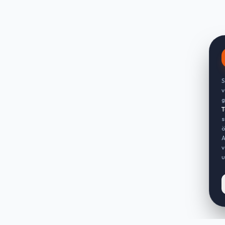
S
v
g
T
s
ö
A
v
u