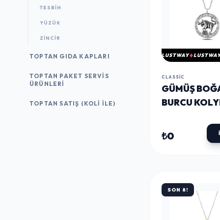
TESBIH
YÜZÜK
ZINCIR
LUSTWAY
LUSTWA
TOPTAN GIDA KAPLARI
TOPTAN PAKET SERVIS
CLASSIC
ÜRÜNLERI
​GÜMÜŞ BOĞ
BURCU KOLY
TOPTAN SATIŞ (KOLI İLE)
₺0
SON 8!