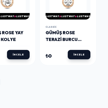
LUSTWAY
LUSTWAY
LUSTWAY
LUSTWAY
LUSTWAY
CLASSIC
Ş ROSE YAY
​GÜMÜŞ ROSE
 KOLYE
TERAZI BURCU
KOLYE
₺0
İNCELE
İNCELE