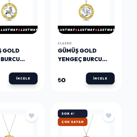
LUSTWAY
LUSTWAY
LUSTWAY
LUSTWAY
LUSTWAY
CLASSIC
Ş GOLD
GÜMÜŞ GOLD
 BURCU
YENGEÇ BURCU
KOLYE
₺0
İNCELE
İNCELE
SON 6!
HIZLI KARGO