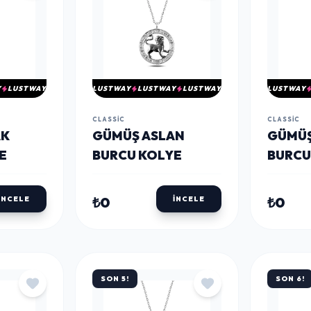
Y
LUSTWAY
LUSTWAY
LUSTWAY
LUSTWAY
LUSTWAY
CLASSIC
CLASSIC
AK
​​GÜMÜŞ ASLAN
​GÜMÜ
E
BURCU KOLYE
BURCU
₺0
₺0
İNCELE
İNCELE
SON 5!
SON 6!