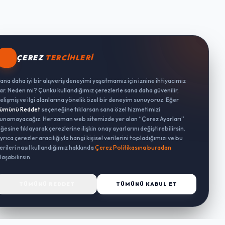
ÇEREZ
TERCIHLERI
ana daha iyi bir alışveriş deneyimi yaşatmamız için iznine ihtiyacımız
ar. Neden mi? Çünkü kullandığımız çerezlerle sana daha güvenilir,
elişmiş ve ilgi alanlarına yönelik özel bir deneyim sunuyoruz. Eğer
ümünü Reddet
seçeneğine tıklarsan sana özel hizmetimizi
unamayacağız. Her zaman web sitemizde yer alan “Çerez Ayarları”
ğesine tıklayarak çerezlerine ilişkin onay ayarlarını değiştirebilirsin.
yrıca çerezler aracılığıyla hangi kişisel verilerini topladığımızı ve bu
erileri nasıl kullandığımız hakkında
Çerez Politikasına buradan
laşabilirsin.
TÜMÜNÜ REDDET
TÜMÜNÜ KABUL ET