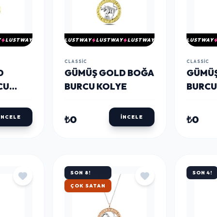
Y
LUSTWAY
LUSTWAY
LUSTWAY
LUSTWAY
LUSTWAY
CLASSIC
CLASSIC
D
​GÜMÜŞ GOLD BOĞA
GÜMÜŞ
CU
BURCU KOLYE
BURCU
₺0
₺0
İNCELE
İNCELE
SON 8!
SON 4!
HIZLI KARGO