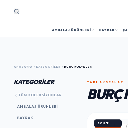
Arama
AMBALAJ ÜRÜNLERI
BAYRAK
ÇA
ANASAYFA
KATEGORILER
BURÇ KOLYELER
KATEGORİLER
TAKI AKSESUAR
BURÇ 
TÜM KOLEKSIYONLAR
AMBALAJ ÜRÜNLERI
BAYRAK
SON 3!