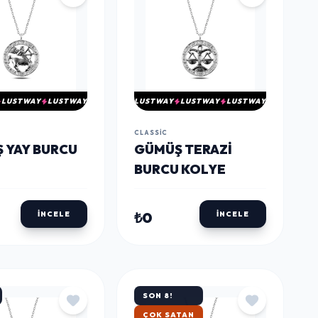
LUSTWAY
LUSTWAY
LUSTWAY
LUSTWAY
LUSTWAY
CLASSIC
 YAY BURCU
​​​GÜMÜŞ TERAZI
BURCU KOLYE
₺0
İNCELE
İNCELE
SON 8!
HIZLI KARGO