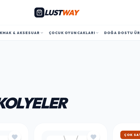
LUST
WAY
KMAK & AKSESUAR
ÇOCUK OYUNCAKLARI
DOĞA DOSTU Ü
KOLYELER
HIZLI 