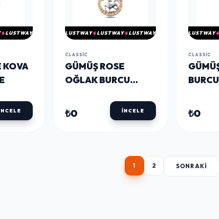
Y
LUSTWAY
LUSTWAY
LUSTWAY
LUSTWAY
LUSTWAY
CLASSIC
CLASSIC
 KOVA
​GÜMÜŞ ROSE
​GÜMÜ
E
OĞLAK BURCU
BURCU
KOLYE
₺0
₺0
İNCELE
İNCELE
1
2
SONRAKI