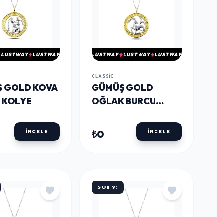
LUSTWAY
LUSTWAY
LUSTWAY
LUSTWAY
LUSTWAY
CLASSIC
Ş GOLD KOVA
GÜMÜŞ GOLD
 KOLYE
OĞLAK BURCU
KOLYE
₺0
İNCELE
İNCELE
SON 9!