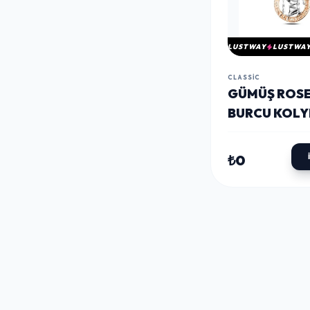
LUSTWAY
LUSTWA
CLASSIC
GÜMÜŞ ROSE
BURCU KOLY
₺0