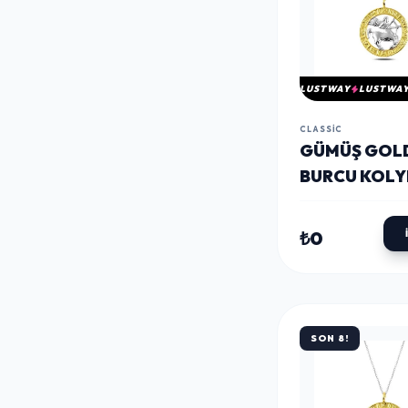
LUSTWAY
LUSTWA
CLASSIC
​GÜMÜŞ GOL
BURCU KOLY
₺0
SON 8!