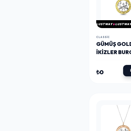
LUSTWAY
LUSTWA
CLASSIC
​GÜMÜŞ GOL
İKIZLER BUR
KOLYE
₺0