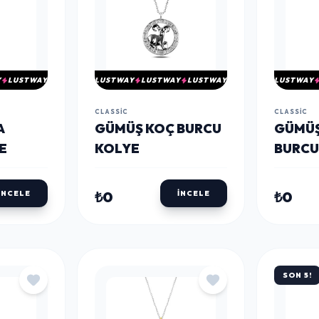
Y
LUSTWAY
LUSTWAY
LUSTWAY
LUSTWAY
LUSTWAY
CLASSIC
CLASSIC
A
​GÜMÜŞ KOÇ BURCU
​GÜMÜ
E
KOLYE
BURCU
₺0
₺0
İNCELE
İNCELE
SON 5!