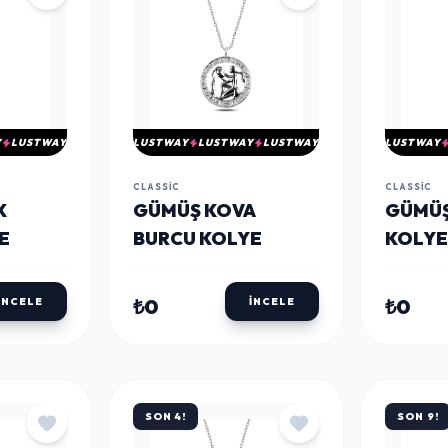
Y
LUSTWAY
LUSTWAY
LUSTWAY
LUSTWAY
LUSTWAY
CLASSIC
CLASSIC
K
​GÜMÜŞ KOVA
GÜMÜŞ
E
BURCU KOLYE
KOLYE
₺0
₺0
İNCELE
İNCELE
SON 4!
SON 9!