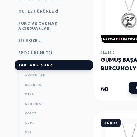
OUTLET ÜRÜNLERI
PURO VE ÇAKMAK
AKSESUARLARI
LUSTWAY
LUSTWA
SIZE ÖZEL
SPOR ÜRÜNLERI
CLASSIC
GÜMÜŞ BAŞ
TAKI AKSESUAR
BURCU KOLY
AKSESUAR
BILEKLIK
₺0
EŞYA
KEHRIBAR
KOLYE
KÜPE
SON 3!
SET