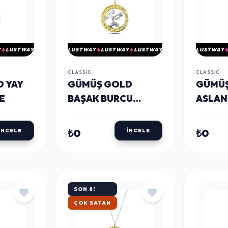
Y
LUSTWAY
LUSTWAY
LUSTWAY
LUSTWAY
LUSTWAY
CLASSIC
CLASSIC
D YAY
​GÜMÜŞ GOLD
​GÜMÜ
E
BAŞAK BURCU
ASLAN
KOLYE
KOLYE
₺0
₺0
İNCELE
İNCELE
SON 8!
HIZLI KARGO