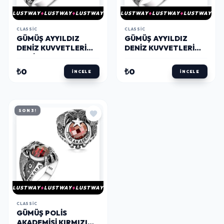
LUSTWAY
LUSTWAY
LUSTWAY
LUSTWAY
LUSTWAY
LUSTWAY
CLASSIC
CLASSIC
GÜMÜŞ AYYILDIZ
GÜMÜŞ AYYILDIZ
DENIZ KUVVETLERI
DENIZ KUVVETLERI
MAVI TAŞLI ERKEK
KIRMIZI TAŞLI ERKEK
YÜZÜK
YÜZÜK
₺0
₺0
İNCELE
İNCELE
SON 3!
LUSTWAY
LUSTWAY
LUSTWAY
CLASSIC
GÜMÜŞ POLIS
AKADEMISI KIRMIZI