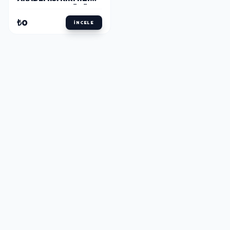
TAŞLI ERKEK YÜZÜK
₺0
İNCELE