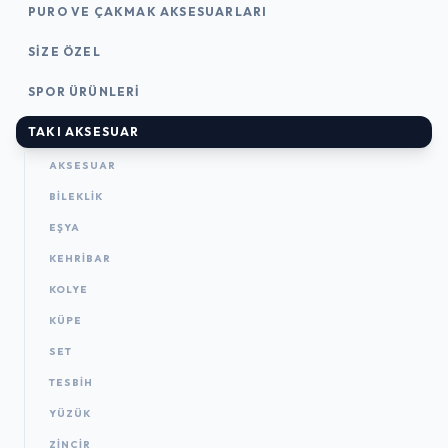
PURO VE ÇAKMAK AKSESUARLARI
SIZE ÖZEL
SPOR ÜRÜNLERI
TAKI AKSESUAR
AKSESUAR
BILEKLIK
EŞYA
KEHRIBAR
KOLYE
KÜPE
SET
TESBIH
YÜZÜK
ZINCIR