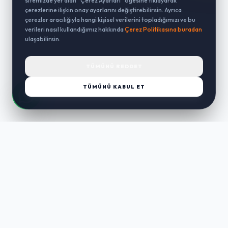
sitemizde yer alan “Çerez Ayarları” öğesine tıklayarak
çerezlerine ilişkin onay ayarlarını değiştirebilirsin. Ayrıca
çerezler aracılığıyla hangi kişisel verilerini topladığımızı ve bu
verileri nasıl kullandığımız hakkında
Çerez Politikasına buradan
ulaşabilirsin.
TÜMÜNÜ REDDET
TÜMÜNÜ KABUL ET
LUST
WAY