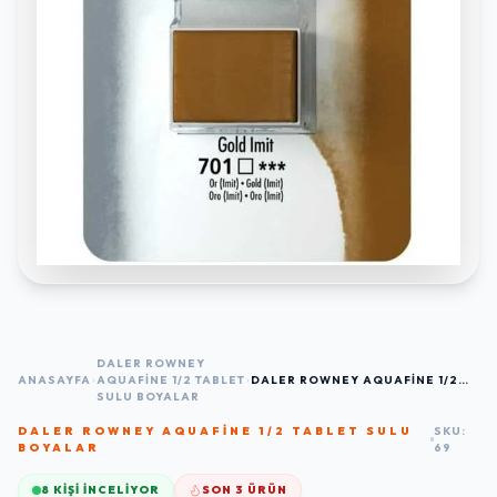
DALER ROWNEY
ANASAYFA
AQUAFINE 1/2 TABLET
DALER ROWNEY AQUAFINE 1/2
SULU BOYALAR
TABLET SULU BOYA 2'LI SET
SILVER IMIT / GOLD IMIT
DALER ROWNEY AQUAFINE 1/2 TABLET SULU
SKU:
BOYALAR
69
8
KİŞİ İNCELİYOR
SON 3 ÜRÜN