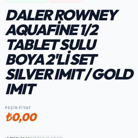
DALER ROWNEY
AQUAFINE 1/2
TABLET SULU
BOYA 2'LI SET
SILVER IMIT / GOLD
IMIT
PEŞIN FIYAT
₺0,00