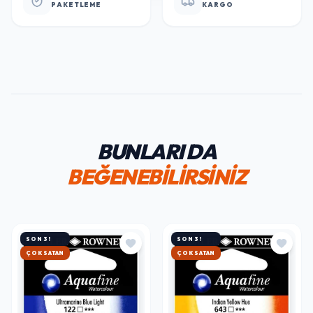
PAKETLEME
KARGO
BUNLARI DA
BEĞENEBİLİRSİNİZ
SON 3!
SON 3!
ÇOK SATAN
ÇOK SATAN