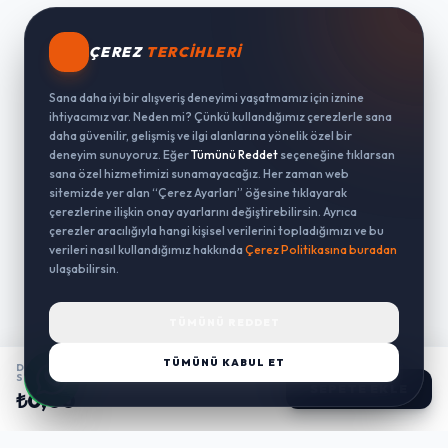
ÇEREZ
TERCIHLERI
Sana daha iyi bir alışveriş deneyimi yaşatmamız için iznine
ihtiyacımız var. Neden mi? Çünkü kullandığımız çerezlerle sana
daha güvenilir, gelişmiş ve ilgi alanlarına yönelik özel bir
deneyim sunuyoruz. Eğer
Tümünü Reddet
seçeneğine tıklarsan
sana özel hizmetimizi sunamayacağız. Her zaman web
sitemizde yer alan “Çerez Ayarları” öğesine tıklayarak
çerezlerine ilişkin onay ayarlarını değiştirebilirsin. Ayrıca
çerezler aracılığıyla hangi kişisel verilerini topladığımızı ve bu
verileri nasıl kullandığımız hakkında
Çerez Politikasına buradan
ulaşabilirsin.
TÜMÜNÜ REDDET
TÜMÜNÜ KABUL ET
DALER ROWNEY AQUAFINE 1/2 TABLET
SULU BOYA 2'LI SET SILVER IMIT / GOLD IMIT
SEPETE EKLE
₺0,00