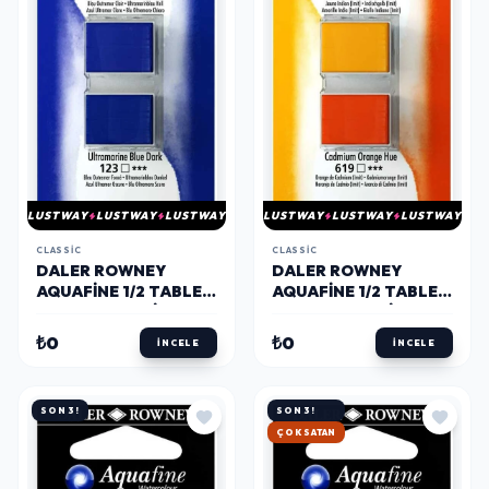
LUSTWAY
LUSTWAY
LUSTWAY
LUSTWAY
LUSTWAY
LUSTWAY
CLASSIC
CLASSIC
DALER ROWNEY
DALER ROWNEY
AQUAFINE 1/2 TABLET
AQUAFINE 1/2 TABLET
SULU BOYA 2'LI SET
SULU BOYA 2'LI SET
ULTRAMARINE BLUE
INDIAN YELLOW HUE /
₺0
₺0
İNCELE
İNCELE
LIGHT /
CADMIUM ORANGE
ULTRAMARINE BLUE
HUE
SON 3!
SON 3!
ÇOK SATAN