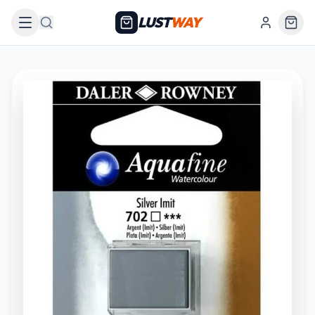
LUST
WAY
Arama