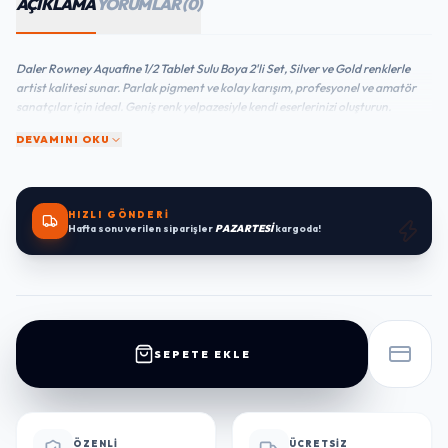
AÇIKLAMA
YORUMLAR (0)
Daler Rowney Aquafine 1/2 Tablet Sulu Boya 2'li Set, Silver ve Gold renklerle
artist kalitesi sunar. Parlak pigment ve kolay karışım, profesyonel ve amatör
sanatçılar için ideal. Geniş renk yelpazesiyle kendi eserlerinizi oluşturun.
DEVAMINI OKU
HIZLI GÖNDERİ
Hafta sonu verilen siparişler
PAZARTESİ
kargoda!
SEPETE EKLE
ÖZENLI
ÜCRETSIZ