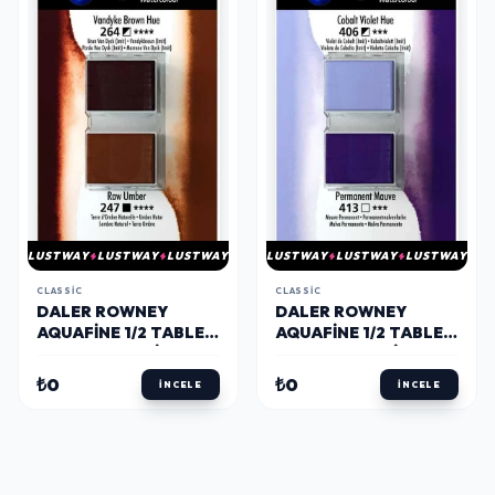
LUSTWAY
LUSTWAY
LUSTWAY
LUSTWAY
LUSTWAY
LUSTWAY
CLASSIC
CLASSIC
DALER ROWNEY
DALER ROWNEY
AQUAFINE 1/2 TABLET
AQUAFINE 1/2 TABLET
SULU BOYA 2'LI SET
SULU BOYA 2'LI SET
VANDYKE BROWN HUE
COBALT VIOLET HUE /
₺0
₺0
İNCELE
İNCELE
/ RAW UMBER
MAUVE